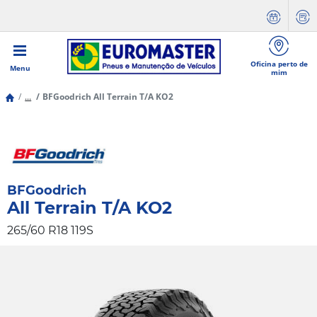
Oficina perto de
Menu
mim
...
BFGoodrich All Terrain T/A KO2
BFGoodrich
All Terrain T/A KO2
265/60 R18 119S