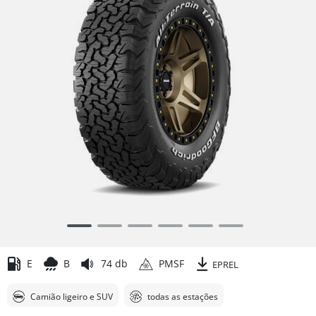
Item
1
of
E
B
74 db
PMSF
EPREL
6
Camião ligeiro e SUV
todas as estações