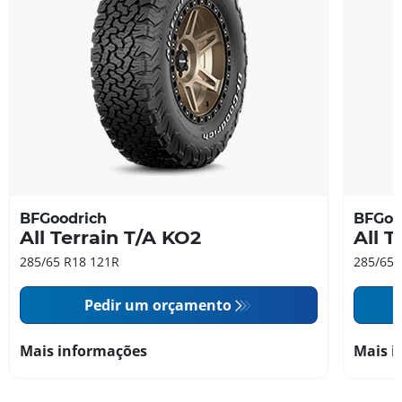
BFGoodrich
BFGoo
All Terrain T/A KO2
All T
285/65 R18 121R
285/65 
Pedir um orçamento
Mais informações
Mais i