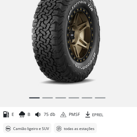
Item
1
of
E
B
75 db
PMSF
EPREL
6
Camião ligeiro e SUV
todas as estações