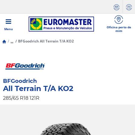
Oficina perto de
Menu
mim
...
BFGoodrich All Terrain T/A KO2
BFGoodrich
All Terrain T/A KO2
285/65 R18 121R