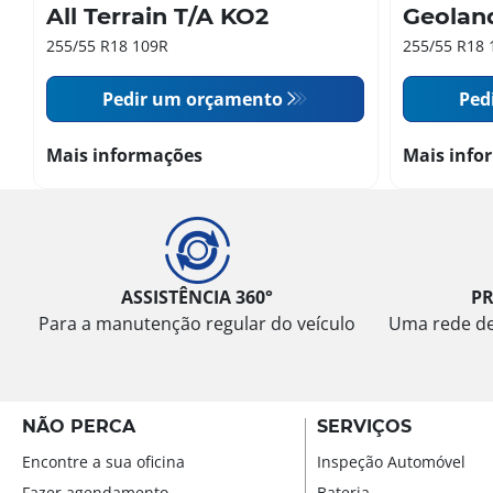
All Terrain T/A KO2
Geolan
255/55 R18 109R
255/55 R18 
Pedir um orçamento
Ped
Mais informações
Mais info
ASSISTÊNCIA 360°
P
Para a manutenção regular do veículo
Uma rede de 
NÃO PERCA
SERVIÇOS
Encontre a sua oficina
Inspeção Automóvel
Fazer agendamento
Bateria