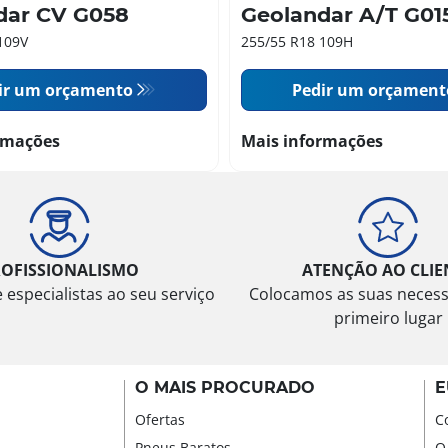
dar CV G058
Geolandar A/T G01
109V
255/55 R18 109H
ir um orçamento
Pedir um orçament
rmações
Mais informações
ROFISSIONALISMO
ATENÇÃO AO CLIE
especialistas ao seu serviço
Colocamos as suas neces
primeiro lugar
O MAIS PROCURADO
E
Ofertas
C
Pneus Baratos
O