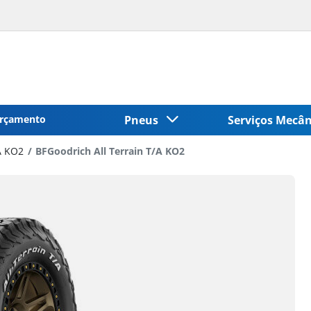
rçamento
Pneus
Serviços Mecâ
A KO2
BFGoodrich All Terrain T/A KO2