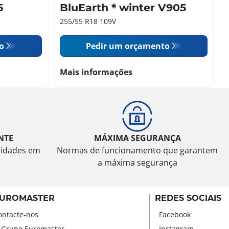
5
BluEarth＊winter V905
255/55 R18 109V
o
Pedir um orçamento
Mais informações
NTE
MÁXIMA SEGURANÇA
sidades em
Normas de funcionamento que garantem
a máxima segurança
UROMASTER
REDES SOCIAIS
ontacte-nos
Facebook
 Grupo Euromaster
Instagram