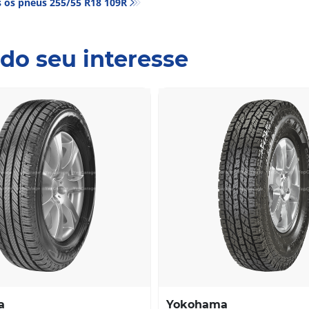
 os pneus‎ 255/55 R18 109R
do seu interesse
a
Yokohama