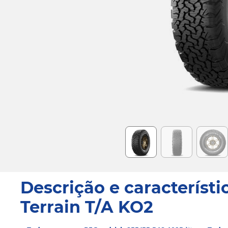
Item
1
of
6
Descrição e característi
Terrain T/A KO2