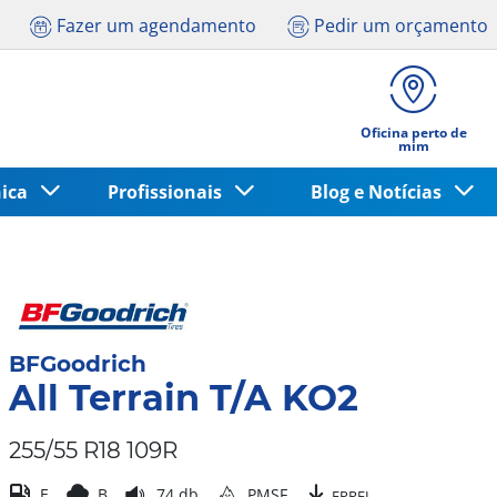
Fazer um agendamento
Pedir um orçamento
Oficina perto de
mim
nica
Profissionais
Blog e Notícias
BFGoodrich
All Terrain T/A KO2
255/55 R18 109R
E
B
74 db
PMSF
EPREL