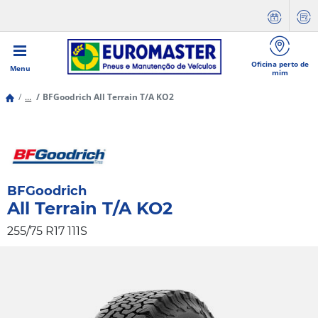
Oficina perto de
Menu
mim
...
BFGoodrich All Terrain T/A KO2
BFGoodrich
All Terrain T/A KO2
255/75 R17 111S