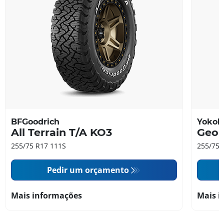
BFGoodrich
Yoko
All Terrain T/A KO3
Geol
255/75 R17 111S
255/75 
Pedir um orçamento
Mais informações
Mais i