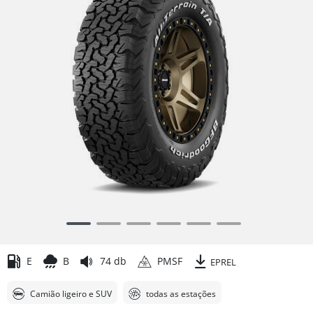
Item
1
of
E
B
74 db
PMSF
EPREL
6
Camião ligeiro e SUV
todas as estações