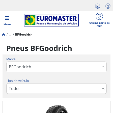
Oficina perto de
Menu
mim
...
BFGoodrich
Pneus BFGoodrich
Marca
Tipo de veículo