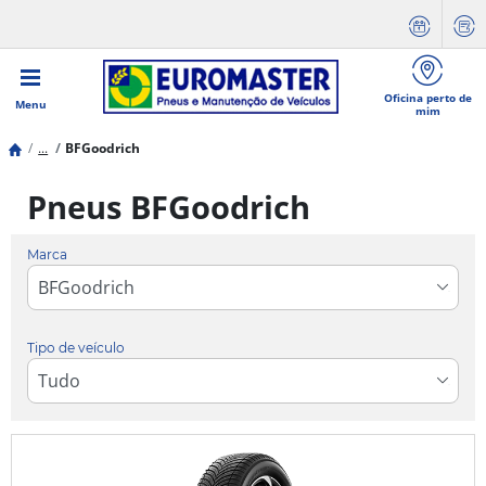
Oficina perto de
Menu
mim
...
BFGoodrich
Pneus BFGoodrich
Marca
Tipo de veículo