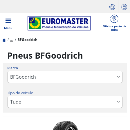
Oficina perto de
Menu
mim
...
BFGoodrich
Pneus BFGoodrich
Marca
Tipo de veículo