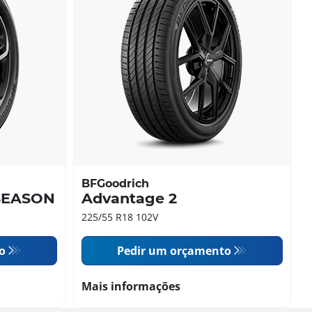
BFGoodrich
SEASON
Advantage 2
225/55 R18 102V
o
Pedir um orçamento
Mais informações