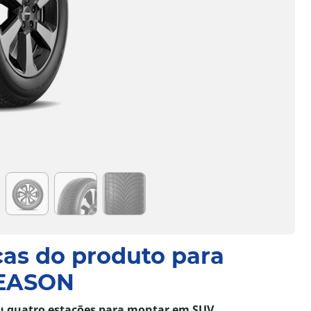
cas do produto para
EASON
u quatro estações para montar em SUV.