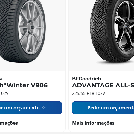
a
BFGoodrich
th*Winter V906
ADVANTAGE ALL-
102V
225/55 R18 102V
ir um orçamento
Pedir um orçament
rmações
Mais informações