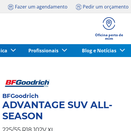
Fazer um agendamento
Pedir um orçamento
Oficina perto de
mim
nica
Profissionais
Blog e Notícias
BFGoodrich
ADVANTAGE SUV ALL-
SEASON
XL
225/55 R18 102V