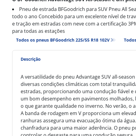
Pneu de estrada BFGoodrich para SUV Pneu All Se
todo o ano Concebido para um excelente nível de tr
e tração em estradas com neve com a certificação 
para todas as estações
Todos os pneus BFGoodrich 225/55 R18 102V
Todos
Descrição
A versatilidade do pneu Advantage SUV all-seaso
diversas condições climáticas com total tranquilid
estradas, proporcionando uma condução fiável e co
um bom desempenho em pavimentos molhados, lam
o que garante qualidade no inverno. No verão, o 
A banda de rodagem em V proporciona um elevado n
ranhuras assegura uma evacuação ótima da água. 
chanfradura para uma maior aderência. O pneu po
controlar o desgaste para uma condução segura.