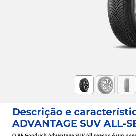
Item
1
of
6
Descrição e característi
ADVANTAGE SUV ALL-S
O BF Goodrich Advantage SUV All-season é um pne