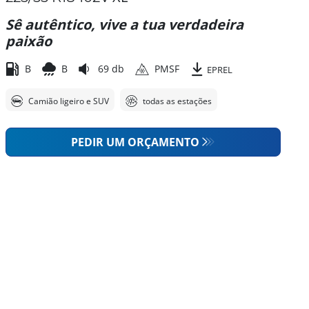
Sê autêntico, vive a tua verdadeira
paixão
B
B
69 db
PMSF
EPREL
Camião ligeiro e SUV
todas as estações
PEDIR UM ORÇAMENTO