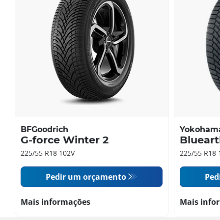
BFGoodrich
Yokoham
G-force Winter 2
Bluear
225/55 R18 102V
225/55 R18 
Pedir um orçamento
Ped
Mais informações
Mais info