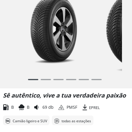
Item
1
of
Sê autêntico, vive a tua verdadeira paixão
6
B
B
69 db
PMSF
EPREL
Camião ligeiro e SUV
todas as estações