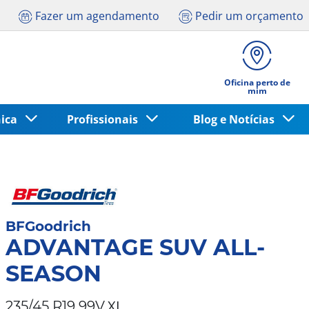
Fazer um agendamento
Pedir um orçamento
Oficina perto de
mim
nica
Profissionais
Blog e Notícias
BFGoodrich
ADVANTAGE SUV ALL-
SEASON
XL
235/45 R19 99V