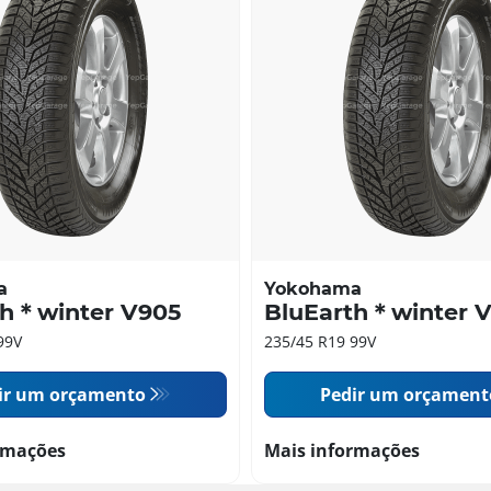
a
Yokohama
th＊winter V905
BluEarth＊winter 
99V
235/45 R19 99V
ir um orçamento
Pedir um orçament
rmações
Mais informações