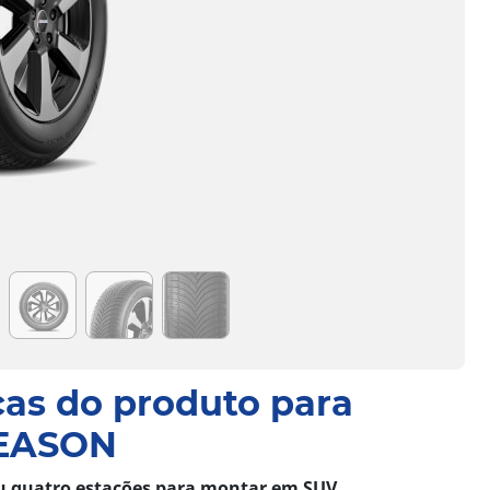
cas do produto para
EASON
u quatro estações para montar em SUV.