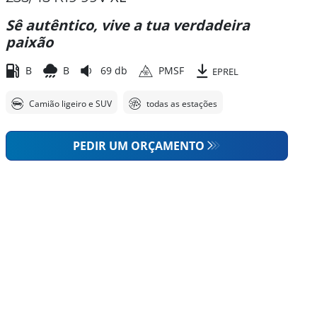
Sê autêntico, vive a tua verdadeira
paixão
B
B
69 db
PMSF
EPREL
Camião ligeiro e SUV
todas as estações
PEDIR UM ORÇAMENTO