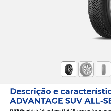
Item
1
of
6
Descrição e característi
ADVANTAGE SUV ALL-S
O BF Goodrich Advantage SUV All-season é um pne