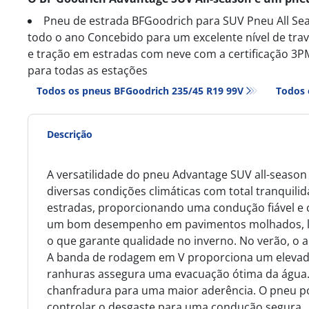
Pneu de estrada BFGoodrich para SUV Pneu All Se
todo o ano Concebido para um excelente nível de tr
e tração em estradas com neve com a certificação 
para todas as estações
Todos os pneus BFGoodrich 235/45 R19 99V
Todos 
Descrição
A versatilidade do pneu Advantage SUV all-seaso
diversas condições climáticas com total tranquilid
estradas, proporcionando uma condução fiável e co
um bom desempenho em pavimentos molhados, lam
o que garante qualidade no inverno. No verão, o 
A banda de rodagem em V proporciona um elevado n
ranhuras assegura uma evacuação ótima da água. 
chanfradura para uma maior aderência. O pneu po
controlar o desgaste para uma condução segura.