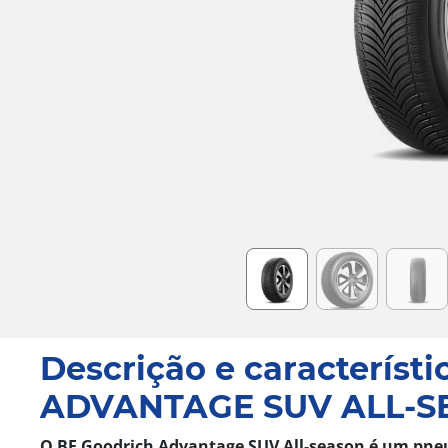
Item
1
of
6
Descrição e característi
ADVANTAGE SUV ALL-S
O BF Goodrich Advantage SUV All-season é um pne