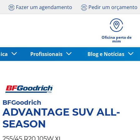
Fazer um agendamento
Pedir um orçamento
Oficina perto de
mim
nica
Profissionais
Blog e Notícias
BFGoodrich
ADVANTAGE SUV ALL-
SEASON
XL
255/45 R20 105W