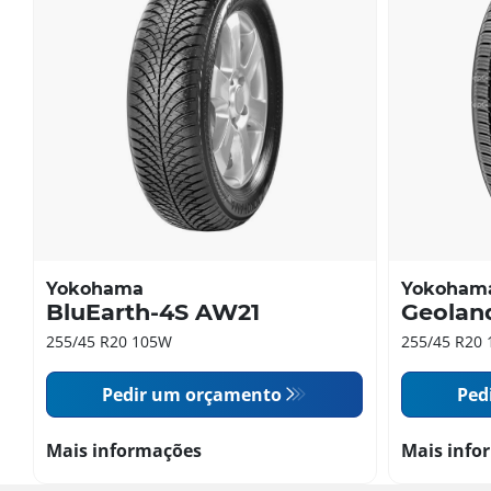
Yokohama
Yokoham
BluEarth-4S AW21
Geolan
255/45 R20 105W
255/45 R20
Pedir um orçamento
Ped
Mais informações
Mais info