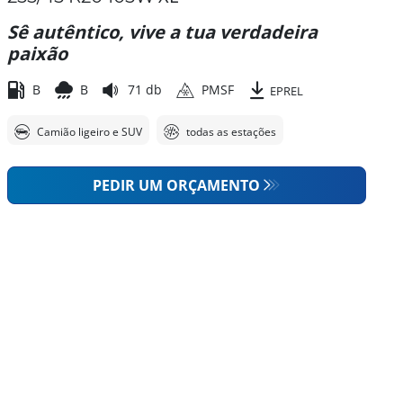
Sê autêntico, vive a tua verdadeira
paixão
B
B
71 db
PMSF
EPREL
Camião ligeiro e SUV
todas as estações
PEDIR UM ORÇAMENTO