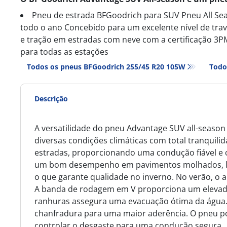
Pneu de estrada BFGoodrich para SUV Pneu All Se
todo o ano Concebido para um excelente nível de tr
e tração em estradas com neve com a certificação 
para todas as estações
Todos os pneus BFGoodrich 255/45 R20 105W
Todo
Descrição
A versatilidade do pneu Advantage SUV all-seaso
diversas condições climáticas com total tranquilid
estradas, proporcionando uma condução fiável e co
um bom desempenho em pavimentos molhados, lam
o que garante qualidade no inverno. No verão, o 
A banda de rodagem em V proporciona um elevado n
ranhuras assegura uma evacuação ótima da água. 
chanfradura para uma maior aderência. O pneu po
controlar o desgaste para uma condução segura.