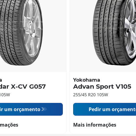
a
Yokohama
dar X-CV G057
Advan Sport V105
 105W
255/45 R20 105W
ir um orçamento
Pedir um orçament
rmações
Mais informações