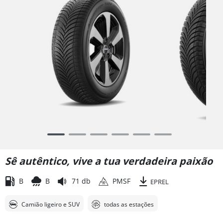
Item
1
of
Sê autêntico, vive a tua verdadeira paixão
6
B
B
71 db
PMSF
EPREL
Camião ligeiro e SUV
todas as estações