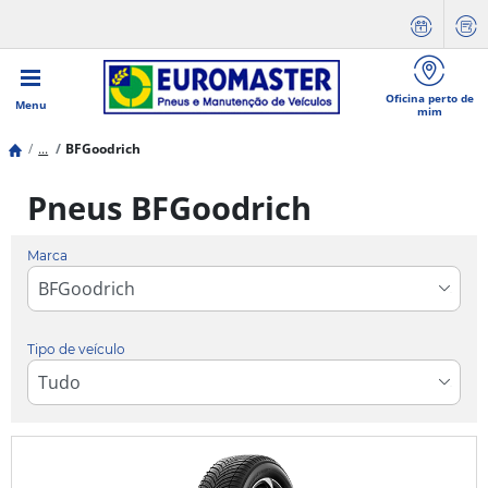
Oficina perto de
Menu
mim
...
BFGoodrich
Pneus BFGoodrich
Marca
Tipo de veículo