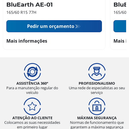
BluEarth AE-01
BluE
165/60 R15 77H
165/60 
Pedir um orçamento
Mais informações
Mais i
ASSISTÊNCIA 360°
PROFISSIONALISMO
Para a manutenção regular do
Uma rede de especialistas ao seu
veículo
serviço
ATENÇÃO AO CLIENTE
MÁXIMA SEGURANÇA
Colocamos as suas necessidades
Normas de funcionamento que
em primeiro lugar
garantem a máxima segurança