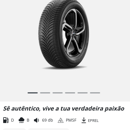
Item
1
of
Sê autêntico, vive a tua verdadeira paixão
6
D
B
69 db
PMSF
EPREL