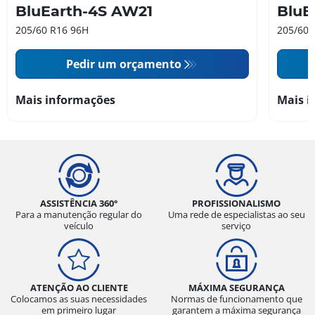
BluEarth-4S AW21
BluE
205/60 R16 96H
205/60 
Pedir um orçamento
Mais informações
Mais i
ASSISTÊNCIA 360°
PROFISSIONALISMO
Para a manutenção regular do
Uma rede de especialistas ao seu
veículo
serviço
ATENÇÃO AO CLIENTE
MÁXIMA SEGURANÇA
Colocamos as suas necessidades
Normas de funcionamento que
em primeiro lugar
garantem a máxima segurança