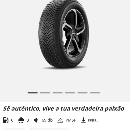
Item
1
of
Sê autêntico, vive a tua verdadeira paixão
6
C
B
69 db
PMSF
EPREL