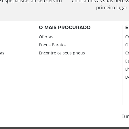
especialistas ao seu serviço
Colocamos as suas neces
primeiro lugar
O MAIS PROCURADO
E
Ofertas
C
Pneus Baratos
O
sas
Encontre os seus pneus
C
E
L
D
Eur