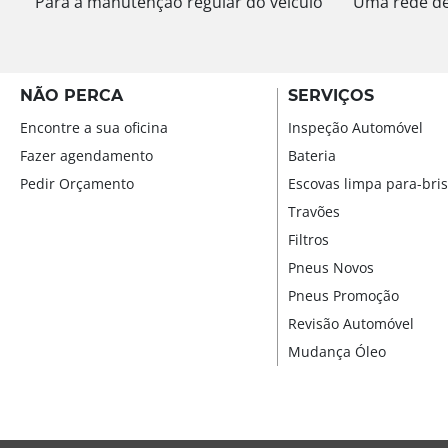
Para a manutenção regular do veículo
Uma rede de 
NÃO PERCA
SERVIÇOS
Encontre a sua oficina
Inspeção Automóvel
Fazer agendamento
Bateria
Pedir Orçamento
Escovas limpa para-bri
Travões
Filtros
Pneus Novos
Pneus Promoção
Revisão Automóvel
Mudança Óleo