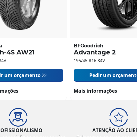
a
BFGoodrich
th-4S AW21
Advantage 2
84V
195/45 R16 84V
ir um orçamento
Pedir um orçament
rmações
Mais informações
ROFISSIONALISMO
ATENÇÃO AO CLIE