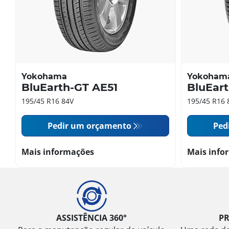
Yokohama
Yokoham
BluEarth-GT AE51
BluEar
195/45 R16 84V
195/45 R16 
Pedir um orçamento
Ped
Mais informações
Mais info
ASSISTÊNCIA 360°
P