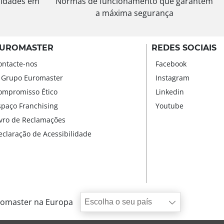
sidades em
Normas de funcionamento que garantem
a máxima segurança
UROMASTER
REDES SOCIAIS
ontacte-nos
Facebook
 Grupo Euromaster
Instagram
ompromisso Ético
Linkedin
spaço Franchising
Youtube
ivro de Reclamações
eclaração de Acessibilidade
omaster na Europa
Escolha o seu país