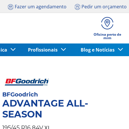
Fazer um agendamento
Pedir um orçamento
Oficina perto de
mim
nica
Profissionais
Blog e Notícias
BFGoodrich
ADVANTAGE ALL-
SEASON
XL
195/45 R16 84V