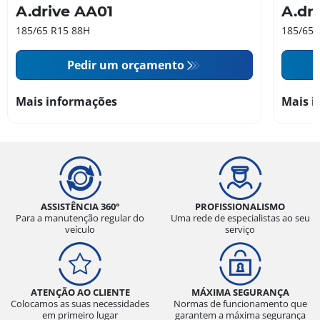
A.drive AA01
A.dr
185/65 R15 88H
185/65 
Pedir um orçamento
Mais informações
Mais i
ASSISTÊNCIA 360°
PROFISSIONALISMO
Para a manutenção regular do
Uma rede de especialistas ao seu
veículo
serviço
ATENÇÃO AO CLIENTE
MÁXIMA SEGURANÇA
Colocamos as suas necessidades
Normas de funcionamento que
em primeiro lugar
garantem a máxima segurança