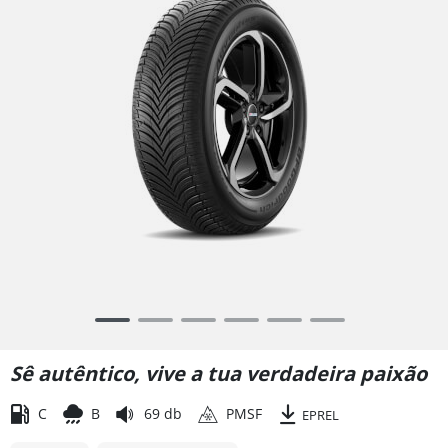
Item
1
of
Sê autêntico, vive a tua verdadeira paixão
6
C
B
69 db
PMSF
EPREL