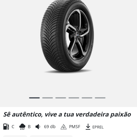
Item
1
of
Sê autêntico, vive a tua verdadeira paixão
6
C
B
69 db
PMSF
EPREL