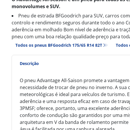
monovolumes e SUV.
Pneu de estrada BFGoodrich para SUV, carros co
controlo e rendimento seguros durante todo o ano C
aderência em molhado Bom nível de aderência e traç
pneu com uma boa relação qualidade-preço para toda
Todos os pneus BFGoodrich 175/65 R14 82T
Todos 
Descrição
O pneu Advantage All-Saison promete a vantagem 
necessidade de trocar de pneu no inverno. A sua 
meteorológicas é ideal para veículos de turismo
aderência e uma resposta eficaz em caso de travag
3PMSF; oferece, portanto, uma excelente aderênci
conforto de condução são garantidos por uma mi
arquitetura em V da banda de rolamento permite 
água é facilitada por uma ranhura alargada.