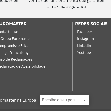
sidades em
Normas de funcionamento que garantem
a máxima segurança
UROMASTER
REDES SOCIAIS
ontacte-nos
Facebook
 Grupo Euromaster
Instagram
ompromisso Ético
Linkedin
spaço Franchising
Youtube
ivro de Reclamações
eclaração de Acessibilidade
omaster na Europa
Escolha o seu país