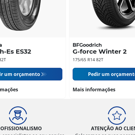
a
BFGoodrich
h-Es ES32
G-force Winter 2
82T
175/65 R14 82T
ir um orçamento
Pedir um orçament
rmações
Mais informações
ROFISSIONALISMO
ATENÇÃO AO CLIE