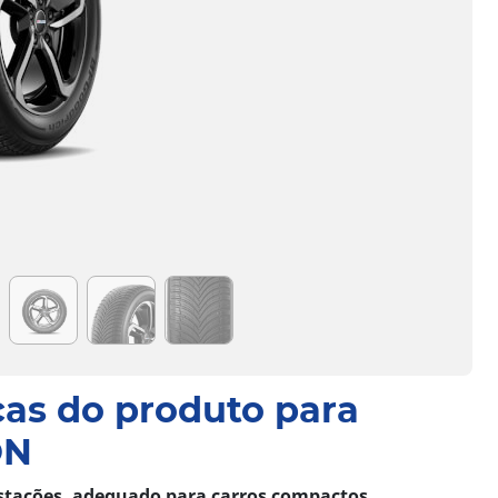
cas do produto para
ON
stações, adequado para carros compactos,