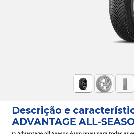
Item
1
of
6
Descrição e característi
ADVANTAGE ALL-SEAS
O Advantage All-Season é um pneu para todas as e