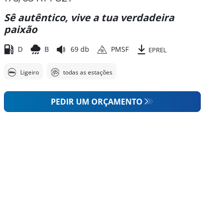
Sê autêntico, vive a tua verdadeira
paixão
D
B
69 db
PMSF
EPREL
Ligeiro
todas as estações
PEDIR UM ORÇAMENTO