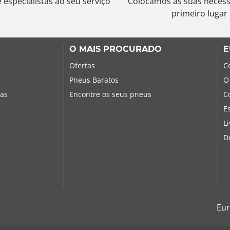
especialistas ao seu serviço
Colocamos as suas neces
primeiro lugar
O MAIS PROCURADO
E
Ofertas
C
Pneus Baratos
O
sas
Encontre os seus pneus
C
E
L
D
Eur