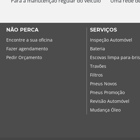
Para a manutenção regular do veículo
Uma rede de 
NÃO PERCA
SERVIÇOS
Encontre a sua oficina
Inspeção Automóvel
Fazer agendamento
Bateria
Pedir Orçamento
Escovas limpa para-bri
Travões
Filtros
Pneus Novos
Pneus Promoção
Revisão Automóvel
Mudança Óleo