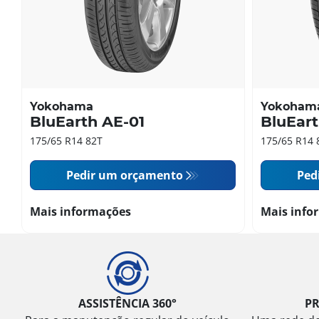
Yokohama
Yokoham
BluEarth AE-01
BluEart
175/65 R14 82T
175/65 R14 
Pedir um orçamento
Ped
Mais informações
Mais info
ASSISTÊNCIA 360°
P