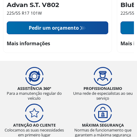
Advan S.T. V802
BluE
225/55 R17 101W
225/55 
Pedir um orçamento
Mais informações
Mais i
ASSISTÊNCIA 360°
PROFISSIONALISMO
Para a manutenção regular do
Uma rede de especialistas ao seu
veículo
serviço
ATENÇÃO AO CLIENTE
MÁXIMA SEGURANÇA
Colocamos as suas necessidades
Normas de funcionamento que
em primeiro lugar
garantem a máxima segurança