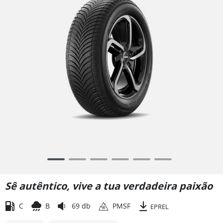
Item
1
of
Sê autêntico, vive a tua verdadeira paixão
6
C
B
69 db
PMSF
EPREL