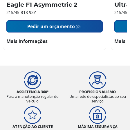
Eagle F1 Asymmetric 2
Ultr
215/45 R18 93Y
215/45 
Pedir um orçamento
Mais informações
Mais i
ASSISTÊNCIA 360°
PROFISSIONALISMO
Para a manutenção regular do
Uma rede de especialistas ao seu
veículo
serviço
ATENÇÃO AO CLIENTE
MÁXIMA SEGURANÇA