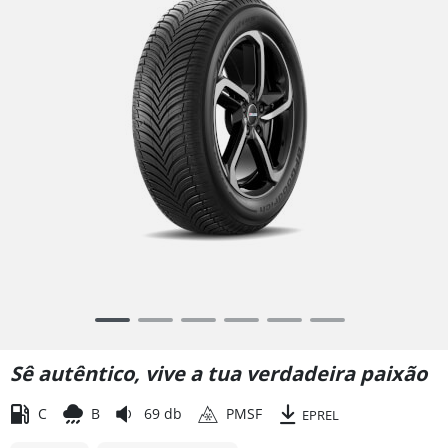
Item
1
of
Sê autêntico, vive a tua verdadeira paixão
6
C
B
69 db
PMSF
EPREL