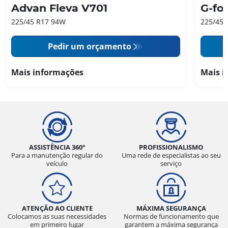
Advan Fleva V701
G-fo
225/45 R17 94W
225/45 
Pedir um orçamento
Mais informações
Mais i
ASSISTÊNCIA 360°
PROFISSIONALISMO
Para a manutenção regular do
Uma rede de especialistas ao seu
veículo
serviço
ATENÇÃO AO CLIENTE
MÁXIMA SEGURANÇA
Colocamos as suas necessidades
Normas de funcionamento que
em primeiro lugar
garantem a máxima segurança