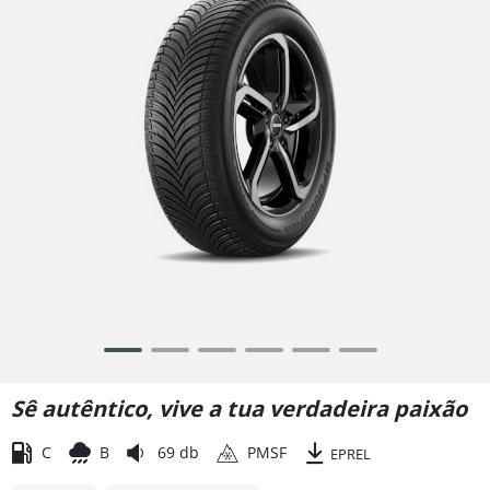
Item
1
of
Sê autêntico, vive a tua verdadeira paixão
6
C
B
69 db
PMSF
EPREL