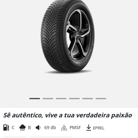
Item
1
of
Sê autêntico, vive a tua verdadeira paixão
6
C
B
69 db
PMSF
EPREL