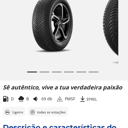
Item
1
of
Sê autêntico, vive a tua verdadeira paixão
6
D
B
69 db
PMSF
EPREL
Ligeiro
todas as estações
Descrição e características do