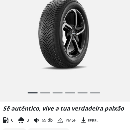
Item
1
of
Sê autêntico, vive a tua verdadeira paixão
6
C
B
69 db
PMSF
EPREL