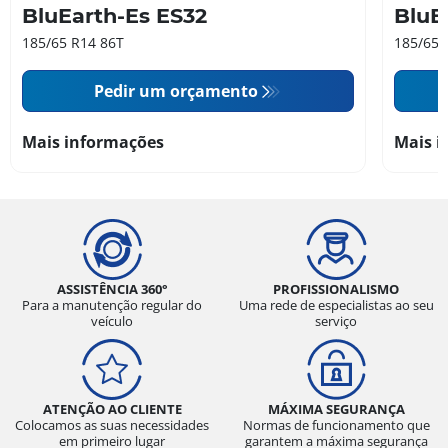
BluEarth-Es ES32
BluE
185/65 R14 86T
185/65 
Pedir um orçamento
Mais informações
Mais i
ASSISTÊNCIA 360°
PROFISSIONALISMO
Para a manutenção regular do
Uma rede de especialistas ao seu
veículo
serviço
ATENÇÃO AO CLIENTE
MÁXIMA SEGURANÇA
Colocamos as suas necessidades
Normas de funcionamento que
em primeiro lugar
garantem a máxima segurança