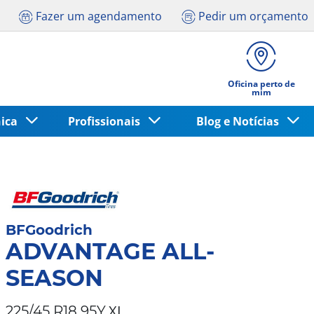
Fazer um agendamento
Pedir um orçamento
Oficina perto de
mim
nica
Profissionais
Blog e Notícias
BFGoodrich
ADVANTAGE ALL-
SEASON
XL
225/45 R18 95Y