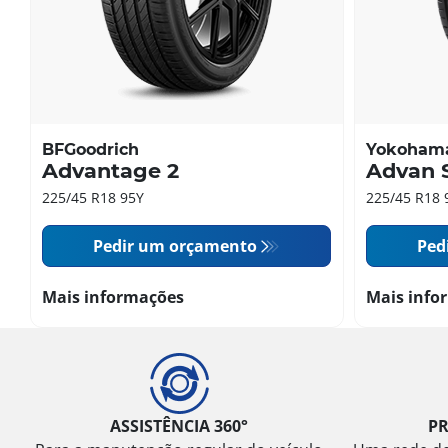
BFGoodrich
Yokoham
Advantage 2
Advan 
225/45 R18 95Y
225/45 R18 
Pedir um orçamento
Ped
Mais informações
Mais info
ASSISTÊNCIA 360°
P