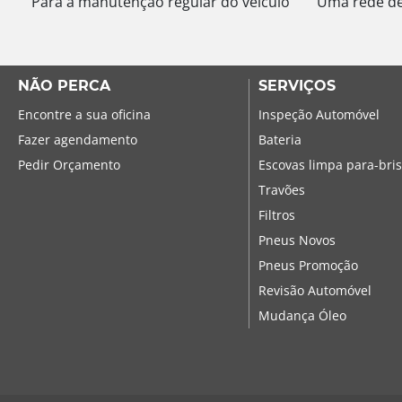
Para a manutenção regular do veículo
Uma rede de 
NÃO PERCA
SERVIÇOS
Encontre a sua oficina
Inspeção Automóvel
Fazer agendamento
Bateria
Pedir Orçamento
Escovas limpa para-bri
Travões
Filtros
Pneus Novos
Pneus Promoção
Revisão Automóvel
Mudança Óleo