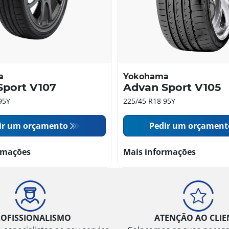
a
Yokohama
Sport V107
Advan Sport V105
95Y
225/45 R18 95Y
ir um orçamento
Pedir um orçament
rmações
Mais informações
ROFISSIONALISMO
ATENÇÃO AO CLIE