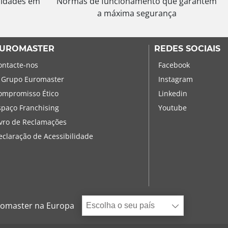
sidades em
Normas de funcionamento que garantem
a máxima segurança
UROMASTER
REDES SOCIAIS
ontacte-nos
Facebook
 Grupo Euromaster
Instagram
ompromisso Ético
Linkedin
spaço Franchising
Youtube
ivro de Reclamações
eclaração de Acessibilidade
omaster na Europa
Escolha o seu país