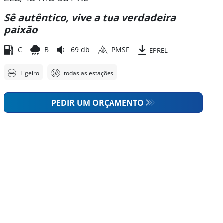
Sê autêntico, vive a tua verdadeira
paixão
C
B
69 db
PMSF
EPREL
Ligeiro
todas as estações
PEDIR UM ORÇAMENTO