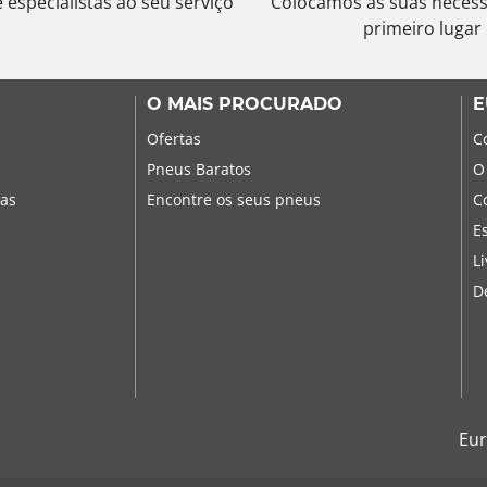
especialistas ao seu serviço
Colocamos as suas neces
primeiro lugar
O MAIS PROCURADO
E
Ofertas
C
Pneus Baratos
O
sas
Encontre os seus pneus
C
E
L
D
Eur