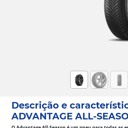
Item
1
of
6
Descrição e característi
ADVANTAGE ALL-SEAS
O Advantage All-Season é um pneu para todas as e