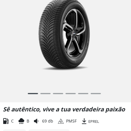
Item
1
of
Sê autêntico, vive a tua verdadeira paixão
6
C
B
69 db
PMSF
EPREL