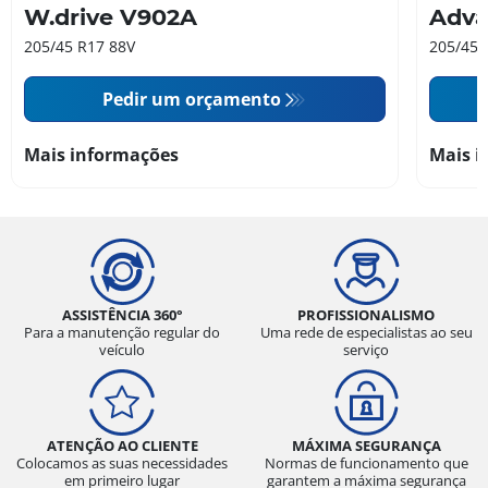
W.drive V902A
Adva
205/45 R17 88V
205/45 
Pedir um orçamento
Mais informações
Mais i
ASSISTÊNCIA 360°
PROFISSIONALISMO
Para a manutenção regular do
Uma rede de especialistas ao seu
veículo
serviço
ATENÇÃO AO CLIENTE
MÁXIMA SEGURANÇA
Colocamos as suas necessidades
Normas de funcionamento que
em primeiro lugar
garantem a máxima segurança