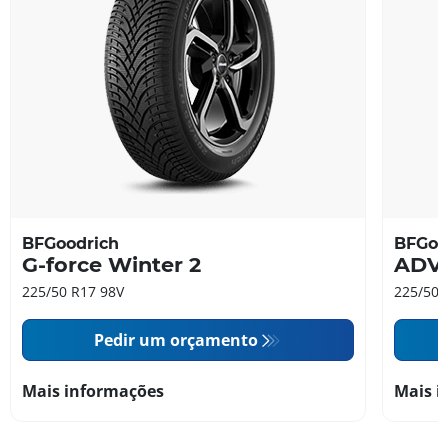
BFGoodrich
BFGoo
G-force Winter 2
ADV
225/50 R17 98V
225/50 
Pedir um orçamento
Mais informações
Mais i