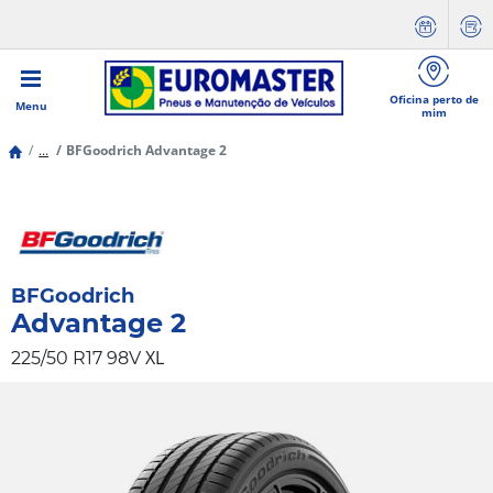
Oficina perto de
Menu
mim
...
BFGoodrich Advantage 2
BFGoodrich
Advantage 2
XL
225/50 R17 98V