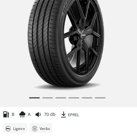
Item
1
of
B
A
70 db
EPREL
6
Ligeiro
Verão