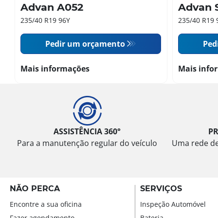
Advan A052
Advan 
235/40 R19 96Y
235/40 R19 
Pedir um orçamento
Ped
Mais informações
Mais info
ASSISTÊNCIA 360°
P
Para a manutenção regular do veículo
Uma rede de 
NÃO PERCA
SERVIÇOS
Encontre a sua oficina
Inspeção Automóvel
Fazer agendamento
Bateria