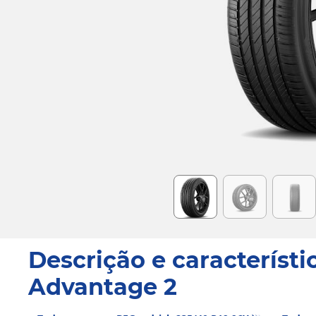
Item
1
of
6
Descrição e característi
Advantage 2