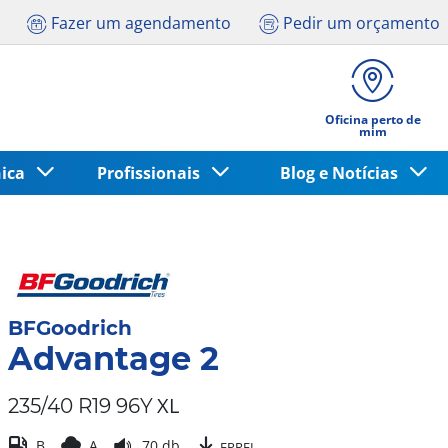
Fazer um agendamento
Pedir um orçamento
Oficina perto de
mim
nica
Profissionais
Blog e Notícias
BFGoodrich
Advantage 2
XL
235/40 R19 96Y
B
A
70 db
EPREL