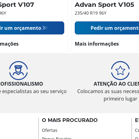
Sport V107
Advan Sport V105
96Y
235/40 R19 96Y
ir um orçamento
Pedir um orçament
rmações
Mais informações
ROFISSIONALISMO
ATENÇÃO AO CLIE
especialistas ao seu serviço
Colocamos as suas neces
primeiro lugar
O MAIS PROCURADO
E
Ofertas
C
Pneus Baratos
O