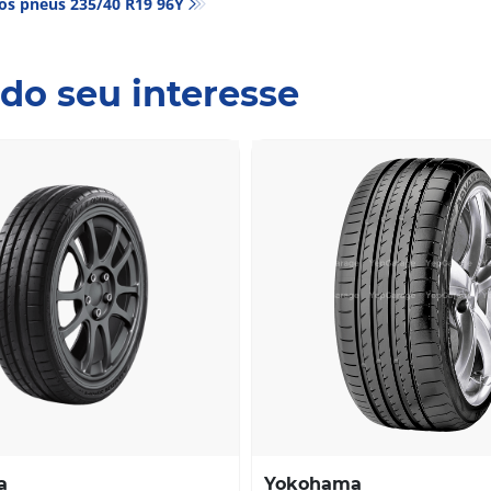
os pneus‎ 235/40 R19 96Y
do seu interesse
a
Yokohama