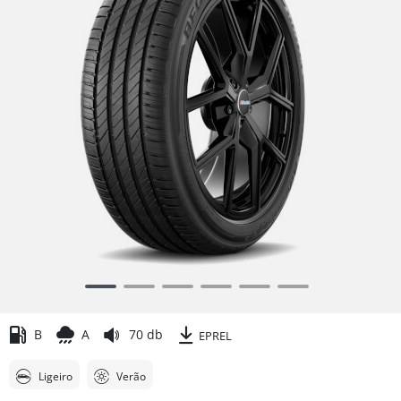
Item
1
of
B
A
70 db
EPREL
6
Ligeiro
Verão