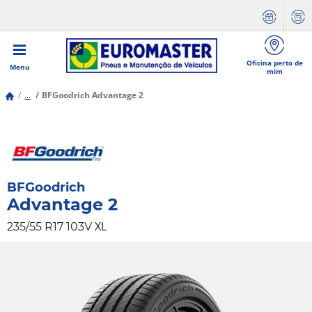
Oficina perto de
Menu
mim
...
BFGoodrich Advantage 2
BFGoodrich
Advantage 2
XL
235/55 R17 103V