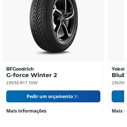
BFGoodrich
Yoko
G-force Winter 2
BluE
235/55 R17 103V
235/55 
Pedir um orçamento
Mais informações
Mais i