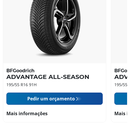
BFGoodrich
BFGoo
ADVANTAGE ALL-SEASON
ADV
195/55 R16 91H
195/55 
Pedir um orçamento
Mais informações
Mais i