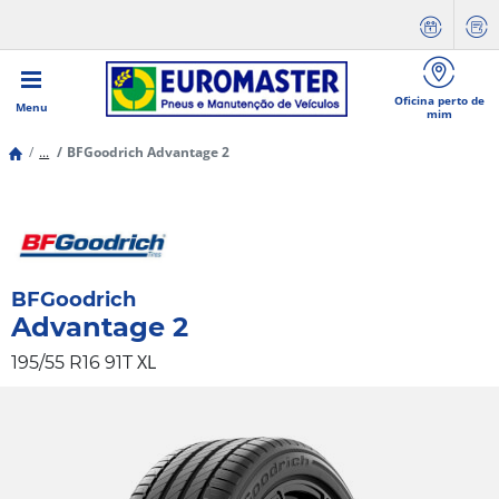
Oficina perto de
Menu
mim
...
BFGoodrich Advantage 2
BFGoodrich
Advantage 2
XL
195/55 R16 91T