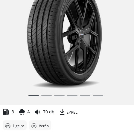
Item
1
of
B
A
70 db
EPREL
6
Ligeiro
Verão