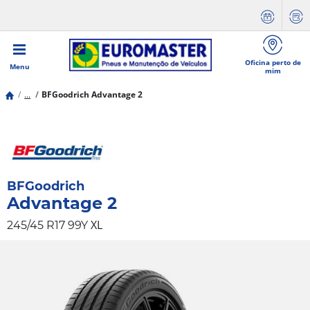
Oficina perto de
Menu
mim
...
BFGoodrich Advantage 2
BFGoodrich
Advantage 2
XL
245/45 R17 99Y