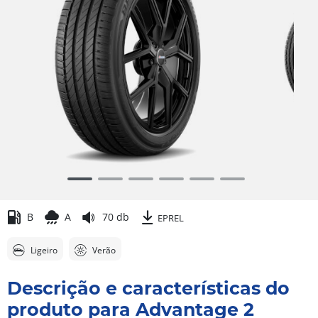
Item
1
of
B
A
70 db
EPREL
6
Ligeiro
Verão
Descrição e características do
produto para Advantage 2