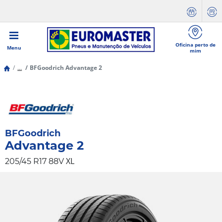
Oficina perto de
Menu
mim
...
BFGoodrich Advantage 2
BFGoodrich
Advantage 2
XL
205/45 R17 88V