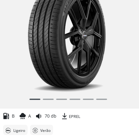
Item
1
of
B
A
70 db
EPREL
6
Ligeiro
Verão