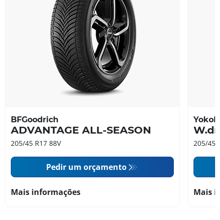
BFGoodrich
Yoko
ADVANTAGE ALL-SEASON
W.dr
205/45 R17 88V
205/45 
Pedir um orçamento
Mais informações
Mais i