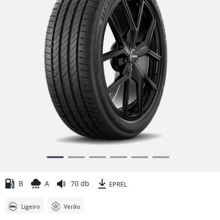
Item
1
of
B
A
70 db
EPREL
6
Ligeiro
Verão