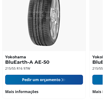
Yokohama
Yoko
BluEarth-A AE-50
BluE
215/55 R16 97W
215/55 
Pedir um orçamento
Mais informações
Mais i