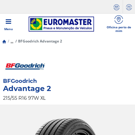
Oficina perto de
Menu
mim
...
BFGoodrich Advantage 2
BFGoodrich
Advantage 2
XL
215/55 R16 97W