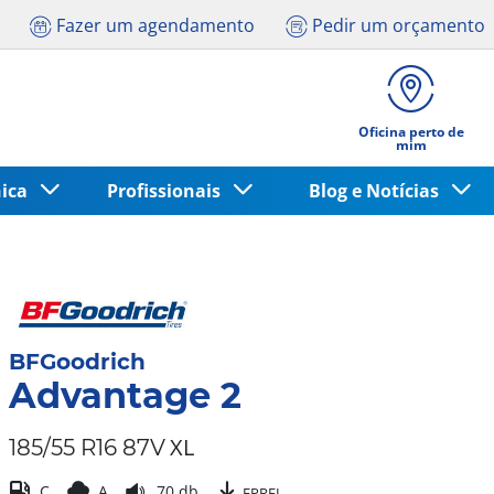
Fazer um agendamento
Pedir um orçamento
Oficina perto de
mim
nica
Profissionais
Blog e Notícias
BFGoodrich
Advantage 2
XL
185/55 R16 87V
C
A
70 db
EPREL