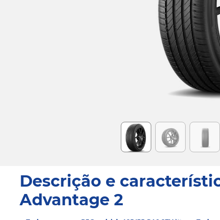
Item
1
of
6
Descrição e característi
Advantage 2