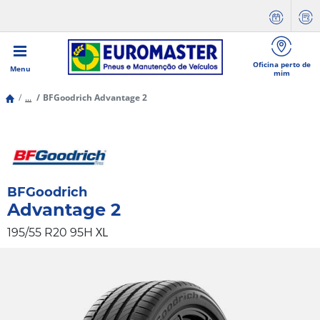
Oficina perto de
Menu
mim
...
BFGoodrich Advantage 2
BFGoodrich
Advantage 2
XL
195/55 R20 95H