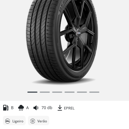
Item
1
of
B
A
70 db
EPREL
6
Ligeiro
Verão