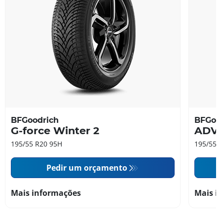
BFGoodrich
BFGoo
G-force Winter 2
ADV
195/55 R20 95H
195/55 
Pedir um orçamento
Mais informações
Mais i