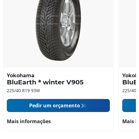
Yokohama
Yoko
BluEarth＊winter V905
BluE
225/40 R19 93W
225/40 
Pedir um orçamento
Mais informações
Mais i