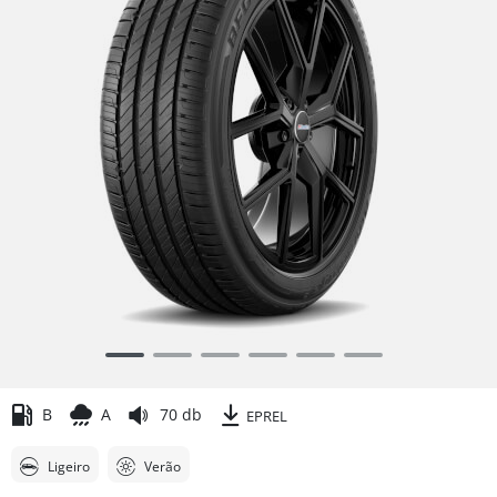
Item
1
of
B
A
70 db
EPREL
6
Ligeiro
Verão