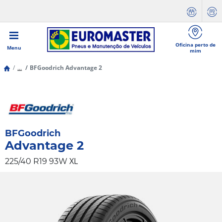
Oficina perto de
Menu
mim
...
BFGoodrich Advantage 2
BFGoodrich
Advantage 2
XL
225/40 R19 93W