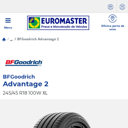
Oficina perto de
Menu
mim
...
BFGoodrich Advantage 2
BFGoodrich
Advantage 2
XL
245/45 R18 100W