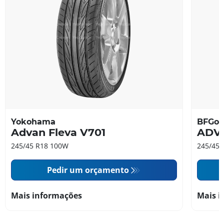
Yokohama
BFGoo
Advan Fleva V701
ADV
245/45 R18 100W
245/45 
Pedir um orçamento
Mais informações
Mais i