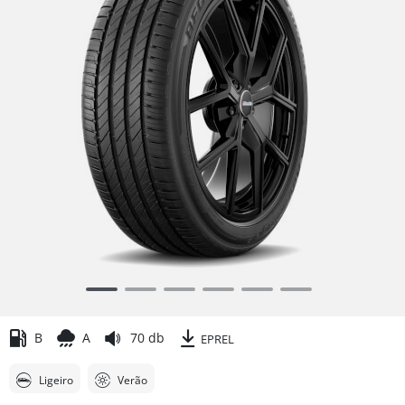
Item
1
of
B
A
70 db
EPREL
6
Ligeiro
Verão