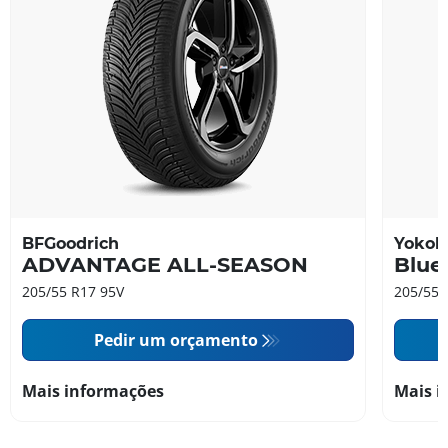
BFGoodrich
Yoko
ADVANTAGE ALL-SEASON
Blue
205/55 R17 95V
205/55 
Pedir um orçamento
Mais informações
Mais i