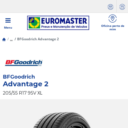
Oficina perto de
Menu
mim
...
BFGoodrich Advantage 2
BFGoodrich
Advantage 2
XL
205/55 R17 95V