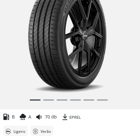
Item
1
of
B
A
70 db
EPREL
6
Ligeiro
Verão