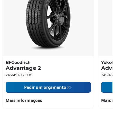
BFGoodrich
Yoko
Advantage 2
Adva
245/45 R17 99Y
245/45 
Pedir um orçamento
Mais informações
Mais i