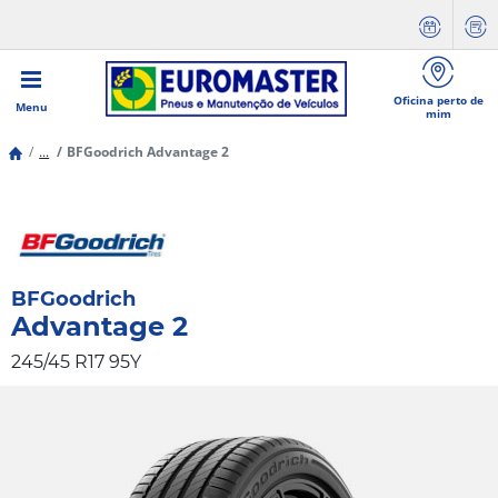
Oficina perto de
Menu
mim
...
BFGoodrich Advantage 2
BFGoodrich
Advantage 2
245/45 R17 95Y