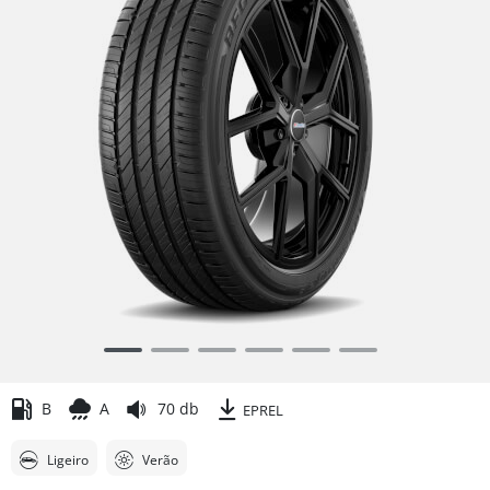
Item
1
of
B
A
70 db
EPREL
6
Ligeiro
Verão