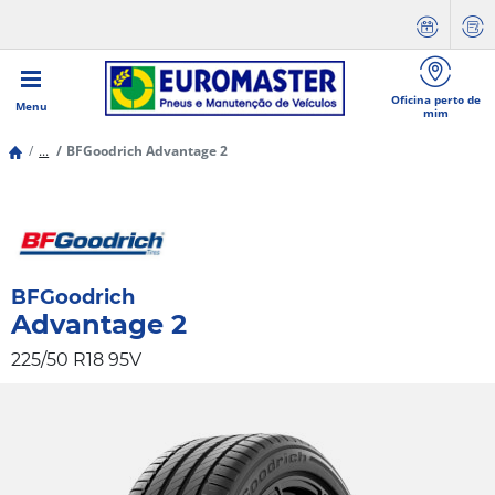
Oficina perto de
Menu
mim
...
BFGoodrich Advantage 2
BFGoodrich
Advantage 2
225/50 R18 95V