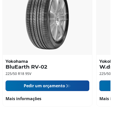
Yokohama
Yoko
BluEarth RV-02
W.dr
225/50 R18 95V
225/50 
Pedir um orçamento
Mais informações
Mais i