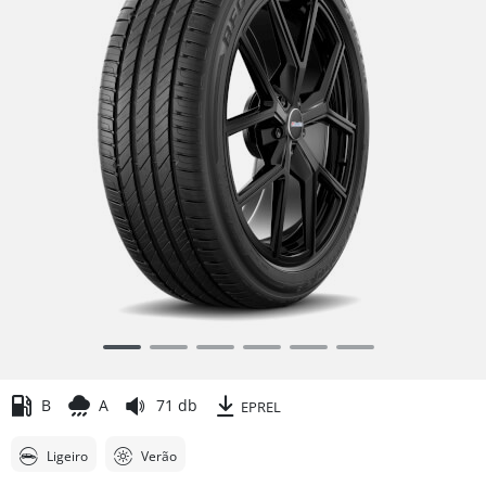
Item
1
of
B
A
71 db
EPREL
6
Ligeiro
Verão