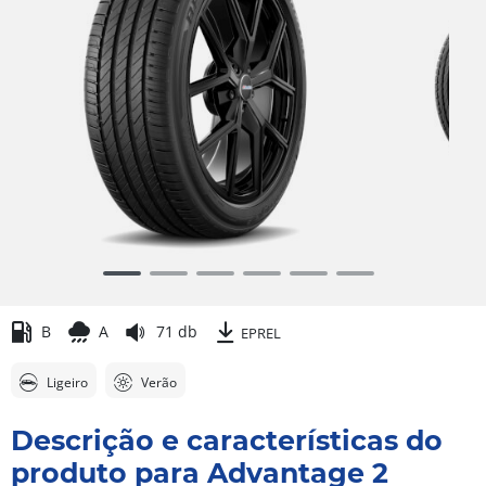
Item
1
of
B
A
71 db
EPREL
6
Ligeiro
Verão
Descrição e características do
produto para Advantage 2