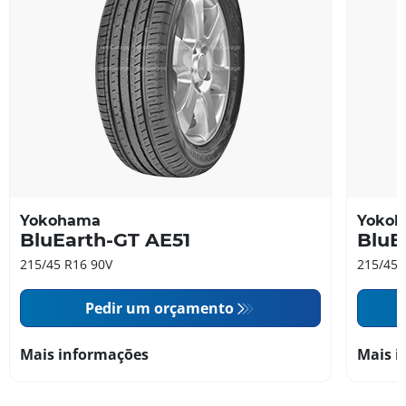
Yokohama
Yoko
BluEarth-GT AE51
BluE
215/45 R16 90V
215/45 
Pedir um orçamento
Mais informações
Mais i