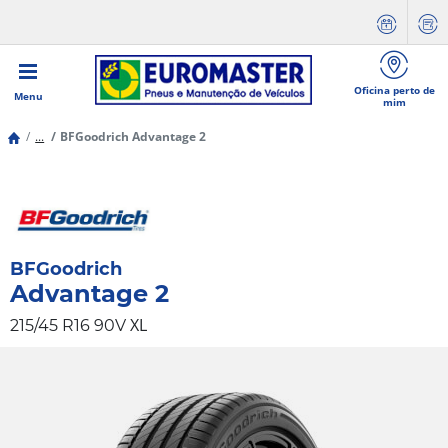
Oficina perto de
Menu
mim
...
BFGoodrich Advantage 2
BFGoodrich
Advantage 2
XL
215/45 R16 90V