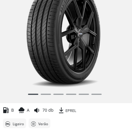
Item
1
of
B
A
70 db
EPREL
6
Ligeiro
Verão