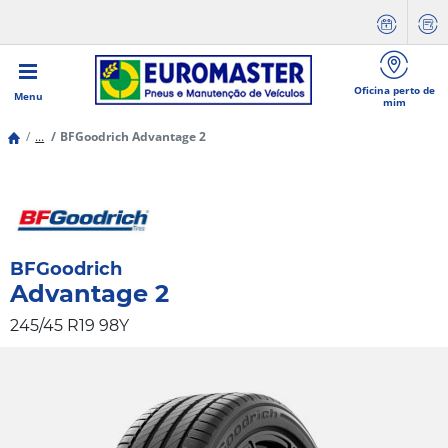
Oficina perto de
Menu
mim
...
BFGoodrich Advantage 2
BFGoodrich
Advantage 2
245/45 R19 98Y