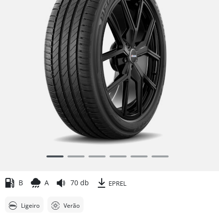
Item
1
of
B
A
70 db
EPREL
6
Ligeiro
Verão