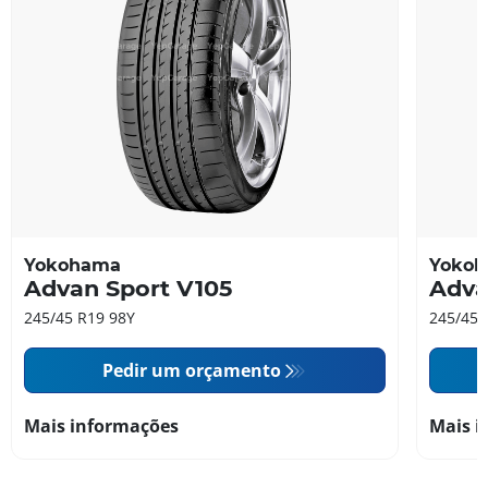
Yokohama
Yoko
Advan Sport V105
Adva
245/45 R19 98Y
245/45 
Pedir um orçamento
Mais informações
Mais i