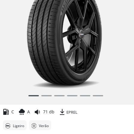
Item
1
of
C
A
71 db
EPREL
6
Ligeiro
Verão