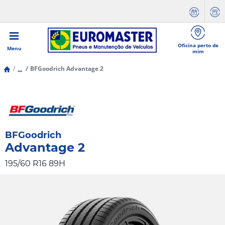
Oficina perto de
Menu
mim
...
BFGoodrich Advantage 2
BFGoodrich
Advantage 2
195/60 R16 89H