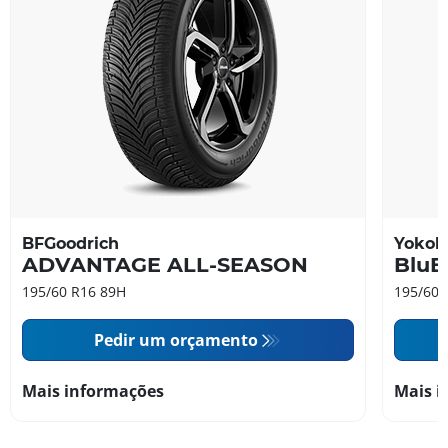
BFGoodrich
Yoko
ADVANTAGE ALL-SEASON
BluE
195/60 R16 89H
195/60 
Pedir um orçamento
Mais informações
Mais i