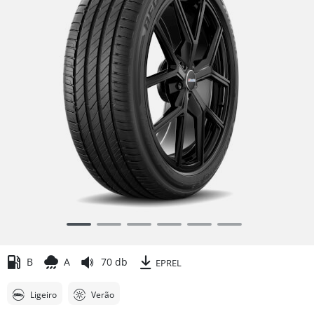
Item
1
of
B
A
70 db
EPREL
6
Ligeiro
Verão