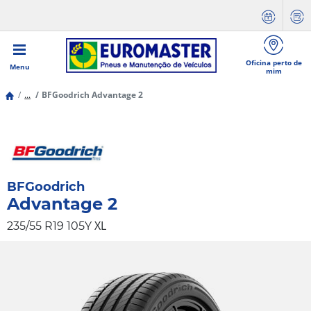
Oficina perto de
Menu
mim
...
BFGoodrich Advantage 2
BFGoodrich
Advantage 2
XL
235/55 R19 105Y