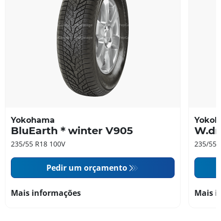
Yokohama
Yoko
BluEarth＊winter V905
W.dr
235/55 R18 100V
235/55 
Pedir um orçamento
Mais informações
Mais i