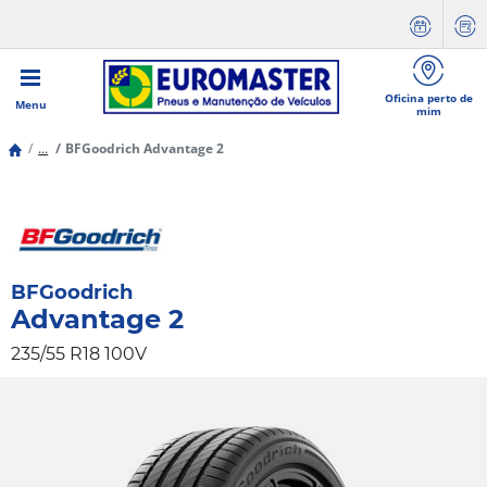
Oficina perto de
Menu
mim
...
BFGoodrich Advantage 2
BFGoodrich
Advantage 2
235/55 R18 100V