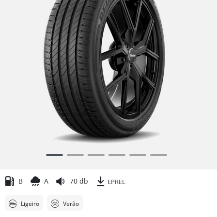
Item
1
of
B
A
70 db
EPREL
6
Ligeiro
Verão