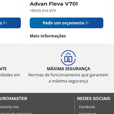
Advan Fleva V701
195/55 R16 87V
o
Pedir um orçamento
Mais informações
NTE
MÁXIMA SEGURANÇA
sidades em
Normas de funcionamento que garantem
a máxima segurança
UROMASTER
REDES SOCIAIS
ontacte-nos
Facebook
 Grupo Euromaster
Instagram