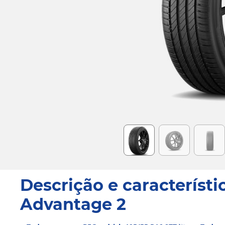
Item
1
of
6
Descrição e característi
Advantage 2