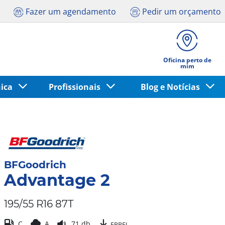
Fazer um agendamento
Pedir um orçamento
Oficina perto de
mim
nica
Profissionais
Blog e Notícias
BFGoodrich
Advantage 2
195/55 R16 87T
C
A
71 db
EPREL