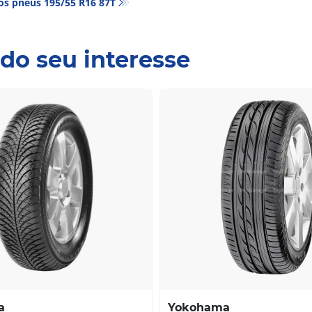
os pneus‎ 195/55 R16 87T
do seu interesse
a
Yokohama