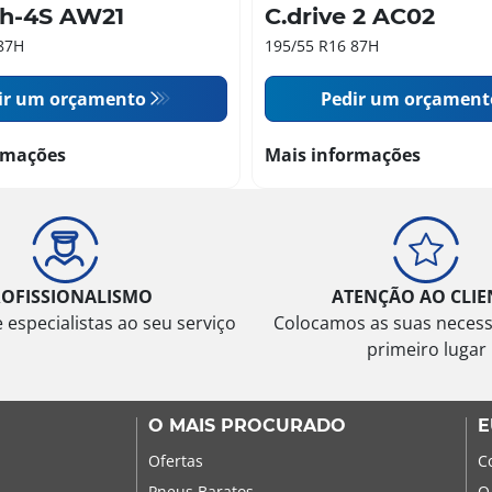
th-4S AW21
C.drive 2 AC02
87H
195/55 R16 87H
ir um orçamento
Pedir um orçament
rmações
Mais informações
ROFISSIONALISMO
ATENÇÃO AO CLIE
especialistas ao seu serviço
Colocamos as suas neces
primeiro lugar
O MAIS PROCURADO
E
Ofertas
C
Pneus Baratos
O