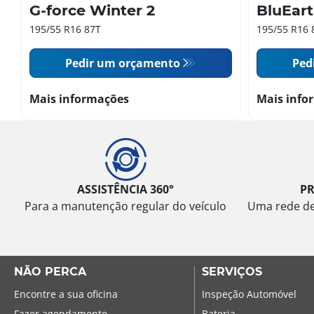
G-force Winter 2
BluEar
195/55 R16 87T
195/55 R16 
Pedir um orçamento
Ped
Mais informações
Mais info
ASSISTÊNCIA 360°
P
Para a manutenção regular do veículo
Uma rede de 
NÃO PERCA
SERVIÇOS
Encontre a sua oficina
Inspeção Automóvel
Fazer agendamento
Bateria