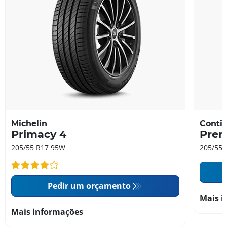
Michelin
Contin
Primacy 4
Prem
205/55 R17 95W
205/55 
Pedir um orçamento
Mais i
Mais informações