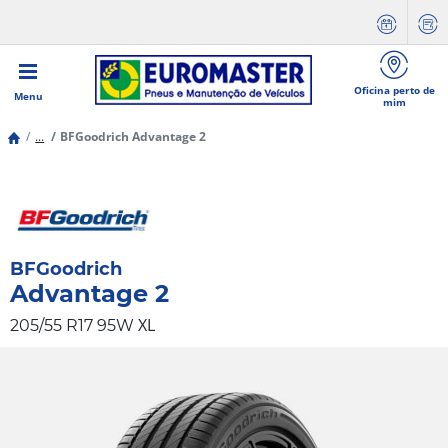
Oficina perto de
Menu
mim
...
BFGoodrich Advantage 2
BFGoodrich
Advantage 2
XL
205/55 R17 95W