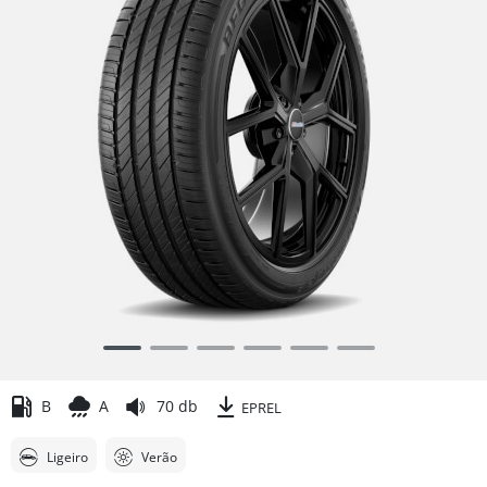
Item
1
of
B
A
70 db
EPREL
6
Ligeiro
Verão