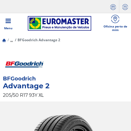
Oficina perto de
Menu
mim
...
BFGoodrich Advantage 2
BFGoodrich
Advantage 2
XL
205/50 R17 93Y