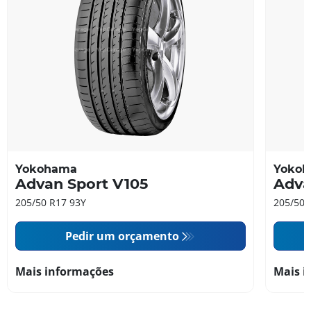
Yokohama
Yoko
Advan Sport V105
Adva
205/50 R17 93Y
205/50 
Pedir um orçamento
Mais informações
Mais i