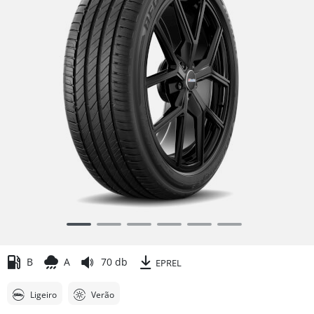
Item
1
of
B
A
70 db
EPREL
6
Ligeiro
Verão